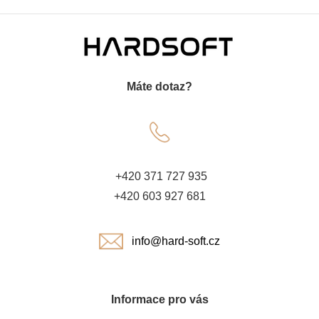
Z
á
Máte dotaz?
p
a
t
+420 371 727 935
í
+420 603 927 681
info@hard-soft.cz
Informace pro vás