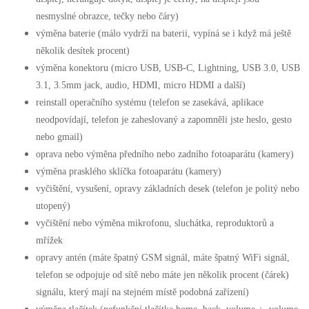
nesmyslné obrazce, tečky nebo čáry)
výměna baterie (málo vydrží na baterii, vypíná se i když má ještě
několik desítek procent)
výměna konektoru (micro USB, USB-C, Lightning, USB 3.0, USB
3.1, 3.5mm jack, audio, HDMI, micro HDMI a další)
reinstall operačního systému (telefon se zasekává, aplikace
neodpovídají, telefon je zaheslovaný a zapomněli jste heslo, gesto
nebo gmail)
oprava nebo výměna předního nebo zadního fotoaparátu (kamery)
výměna prasklého sklíčka fotoaparátu (kamery)
vyčištění, vysušení, opravy základních desek (telefon je politý nebo
utopený)
vyčištění nebo výměna mikrofonu, sluchátka, reproduktorů a
mřížek
opravy antén (máte špatný GSM signál, máte špatný WiFi signál,
telefon se odpojuje od sítě nebo máte jen několik procent (čárek)
signálu, který mají na stejném místě podobná zařízení)