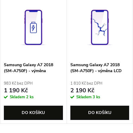
V
Nejprodávanější
z
ý
Abecedně
e
p
n
i
í
s
p
Samsung Galaxy A7 2018
Samsung Galaxy A7 2018
(SM-A750F) - výměna
(SM-A750F) - výměna LCD
p
BATERIE
displeje
r
983 Kč bez DPH
1 810 Kč bez DPH
r
1 190 Kč
2 190 Kč
o
Skladem
2 ks
Skladem
3 ks
o
d
DO KOŠÍKU
DO KOŠÍKU
d
u