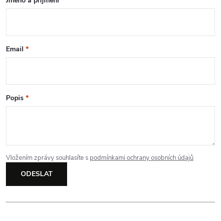
Jméno a příjmení
*
k
y
v
Email
*
ý
p
Popis
*
i
s
u
Vložením zprávy souhlasíte s
podmínkami ochrany osobních údajů