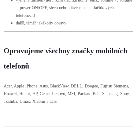
výměna tlačítek (nefunkční tlačítka home, back, volume +, volume
-, power ON/OFF, sleep nebo klávesnice na tlačítkových
telefonech)
další, téměř jakékoliv opravy
Opravujeme všechny značky mobilních
telefonů
Acer, Apple iPhone, Asus, BlackView, DELL, Doogee, Fujitsu Siemens,
Huawei, Honor, HP, Getac, Lenovo, MSI, Packard Bell, Samsung, Sony,
Toshiba, Umax, Xiaomi a další