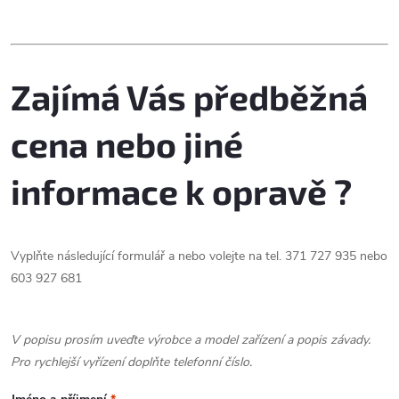
u
O
k
k
v
t
t
Zajímá Vás předběžná
l
ů
á
ů
cena nebo jiné
d
informace k opravě ?
a
c
Vyplňte následující formulář a nebo volejte na tel. 371 727 935 nebo
í
603 927 681
p
r
V popisu prosím uveďte výrobce a model zařízení a popis závady.
Pro rychlejší vyřízení doplňte telefonní číslo.
v