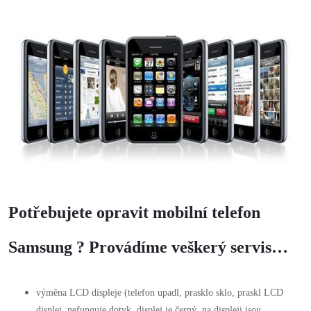
Potřebujete opravit mobilní telefon
Samsung ? Provádíme veškerý servis…
výměna LCD displeje (telefon upadl, prasklo sklo, praskl LCD
displej, nefunguje dotyk, displej je černý, na displeji jsou