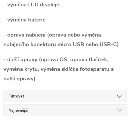
- výměna LCD displeje
- výměna baterie
- oprava nabíjení (oprava nebo výměna
nabíjecího konektoru micro USB nebo USB-C)
- další opravy (oprava OS, oprava tlačítek,
výměna krytu, výměna sklíčka fotoaparátu a
další opravy)
Filtrovat
Ř
Nejlevnější
a
Nejdražší