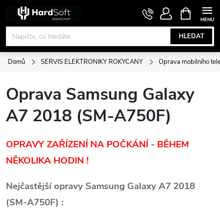
Přejít
NÁKUPNÍ
KOŠÍK
na
obsah
HLEDAT
Domů
SERVIS ELEKTRONIKY ROKYCANY
Oprava mobilního tel
Oprava Samsung Galaxy
A7 2018 (SM-A750F)
OPRAVY ZAŘÍZENÍ NA POČKÁNÍ - BĚHEM
NĚKOLIKA HODIN !
Nejčastější opravy Samsung Galaxy A7 2018
(SM-A750F) :