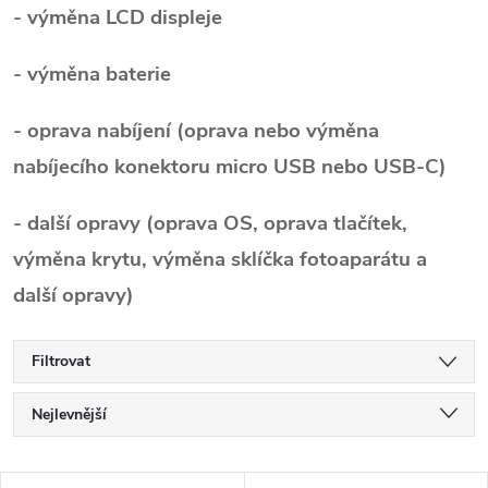
- výměna LCD displeje
- výměna baterie
- oprava nabíjení (oprava nebo výměna
nabíjecího konektoru micro USB nebo USB-C)
- další opravy (oprava OS, oprava tlačítek,
výměna krytu, výměna sklíčka fotoaparátu a
další opravy)
Filtrovat
Ř
Nejlevnější
a
Nejdražší