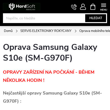
Přejít
NÁKUPNÍ
KOŠÍK
na
obsah
HLEDAT
Domů
SERVIS ELEKTRONIKY ROKYCANY
Oprava mobilního tel
Oprava Samsung Galaxy
S10e (SM-G970F)
OPRAVY ZAŘÍZENÍ NA POČKÁNÍ - BĚHEM
NĚKOLIKA HODIN !
Nejčastější opravy Samsung Galaxy S10e (SM-
G970F) :