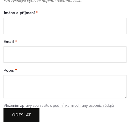
Pro rychlejší vyřízení doplňte telefonní číslo.
k
Jméno a příjmení
*
y
v
ý
Email
*
p
i
Popis
*
s
u
Vložením zprávy souhlasíte s
podmínkami ochrany osobních údajů