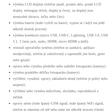
výměna LCD displeje (telefon upadl, prasklo sklo, praskl LCD
displej, nefunguje dotyk, displej je černý, na displeji jsou
nesmyslné obrazce, tečky nebo čáry)
výměna baterie (málo vydrží na baterii, vypíná se i když má ještě
několik desítek procent)
výměna konektoru (micro USB, USB-C, Lightning, USB 3.0, USB
3.1, 3.5mm jack, audio, HDMI, micro HDMI a další)
reinstall operačního systému (telefon se zasekává, aplikace
neodpovídají, telefon je zaheslovaný a zapomněli jste heslo, gesto
nebo gmail)
oprava nebo výměna předního nebo zadního fotoaparátu (kamery)
výměna prasklého sklíčka fotoaparátu (kamery)
vyčištění, vysušení, opravy základních desek (telefon je politý nebo
utopený)
vyčištění nebo výměna mikrofonu, sluchátka, reproduktorů a
mřížek
opravy antén (máte špatný GSM signál, máte špatný WiFi signál,
telefon se odpojuje od sítě nebo máte jen několik procent (čárek)