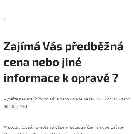
u
O
k
k
v
v
t
t
l
ů
á
Zajímá Vás předběžná
ů
d
cena nebo jiné
a
informace k opravě ?
c
í
Vyplňte následující formulář a nebo volejte na tel. 371 727 935 nebo
p
603 927 681
r
v
V popisu prosím uveďte výrobce a model zařízení a popis závady.