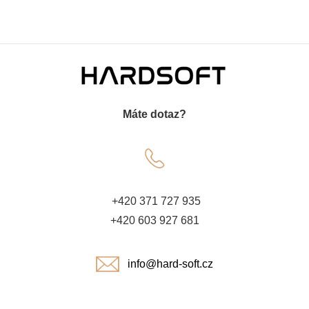
Z
á
Máte dotaz?
p
a
t
+420 371 727 935
í
+420 603 927 681
info@hard-soft.cz