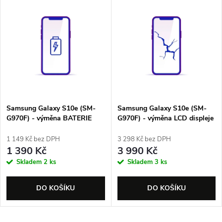
V
Nejprodávanější
z
ý
Abecedně
e
p
n
i
í
s
p
Samsung Galaxy S10e (SM-
Samsung Galaxy S10e (SM-
G970F) - výměna BATERIE
G970F) - výměna LCD displeje
p
r
1 149 Kč bez DPH
3 298 Kč bez DPH
r
1 390 Kč
3 990 Kč
o
Skladem
2 ks
Skladem
3 ks
o
d
DO KOŠÍKU
DO KOŠÍKU
d
u