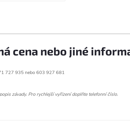
á cena nebo jiné inform
l. 371 727 935 nebo 603 927 681
pis závady. Pro rychlejší vyřízení doplňte telefonní číslo.