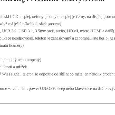
raskl LCD displej, nefunguje dotyk, displej je černý, na displeji jsou 
 když má ještě několik desítek procent)
 USB 3.0, USB 3.1, 3.5mm jack, audio, HDMI, micro HDMI a další)
aplikace neodpovídají, telefon je zaheslovaný a zapomněli jste heslo, ge
arátu (kamery)
on je politý nebo utopený)
duktorů a mřížek
WiFi signál, telefon se odpojuje od sítě nebo máte jen několik procent
olume +, volume -, power ON/OFF, sleep nebo klávesnice na tlačítkovýc