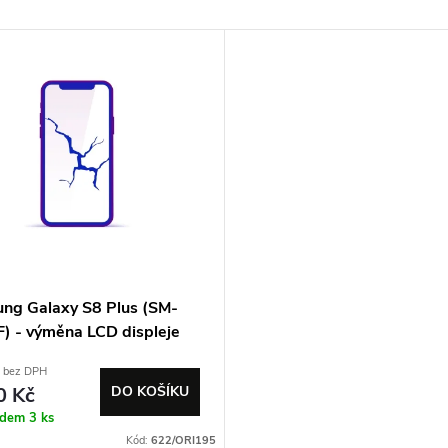
ng Galaxy S8 Plus (SM-
) - výměna LCD displeje
č bez DPH
0 Kč
DO KOŠÍKU
adem
3 ks
Kód:
622/ORI195