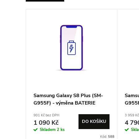
e
V
n
ý
í
p
p
i
r
s
o
p
d
Samsung Galaxy S8 Plus (SM-
Samsu
G955F) - výměna BATERIE
G955F
r
u
901 Kč bez DPH
3 959 K
o
k
1 090 Kč
DO KOŠÍKU
4 79
Skladem
2 ks
Skl
Kód:
588