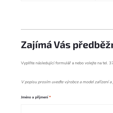
d
t
u
ů
O
k
v
t
l
Zajímá Vás předběžn
ů
á
d
Vyplňte následující formulář a nebo volejte na te
a
c
V popisu prosím uveďte výrobce a model zařízení a po
í
Jméno a příjmení
*
p
r