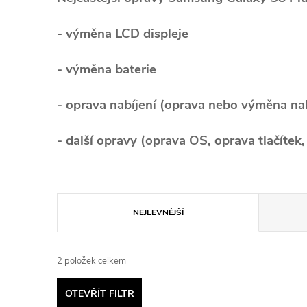
- výměna LCD displeje
- výměna baterie
- oprava nabíjení (oprava nebo výměna n
- další opravy (oprava OS, oprava tlačítek
Ř
NEJLEVNĚJŠÍ
a
2
položek celkem
z
OTEVŘÍT FILTR