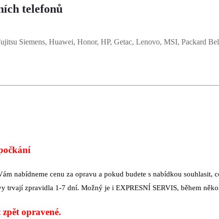
ích telefonů
jitsu Siemens, Huawei, Honor, HP, Getac, Lenovo, MSI, Packard Bel
 počkání
 Vám nabídneme cenu za opravu a pokud budete s nabídkou souhlasit, co
vy trvají zpravidla 1-7 dní. Možný je i EXPRESNÍ SERVIS, během někol
 zpět opravené.