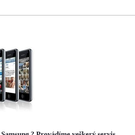
on Samsung ? Provádíme veškerý servis…