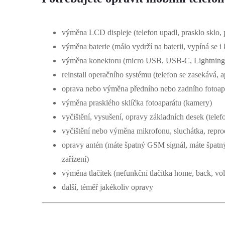
výměna LCD displeje (telefon upadl, prasklo sklo, p
výměna baterie (málo vydrží na baterii, vypíná se i
výměna konektoru (micro USB, USB-C, Lightning,
reinstall operačního systému (telefon se zasekává, 
oprava nebo výměna předního nebo zadního fotoap
výměna prasklého sklíčka fotoaparátu (kamery)
vyčištění, vysušení, opravy základních desek (telef
vyčištění nebo výměna mikrofonu, sluchátka, repro
opravy antén (máte špatný GSM signál, máte špatný 
zařízení)
výměna tlačítek (nefunkční tlačítka home, back, v
další, téměř jakékoliv opravy