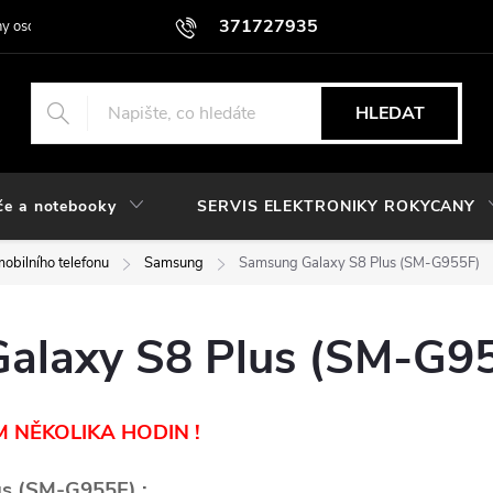
371727935
y osobních údajů
HLEDAT
če a notebooky
SERVIS ELEKTRONIKY ROKYCANY
obilního telefonu
Samsung
Samsung Galaxy S8 Plus (SM-G955F)
alaxy S8 Plus (SM-G9
 NĚKOLIKA HODIN !
us (SM-G955F) :