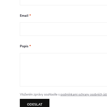
v
k
Email
*
y
v
ý
Popis
*
p
i
s
u
Vložením zprávy souhlasíte s
podmínkami ochrany osobních úd