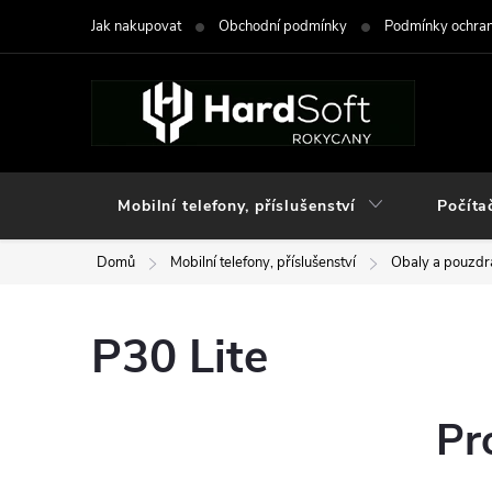
Přejít
Jak nakupovat
Obchodní podmínky
Podmínky ochran
na
obsah
Mobilní telefony, příslušenství
Počíta
Domů
Mobilní telefony, příslušenství
Obaly a pouzdra
P30 Lite
Pr