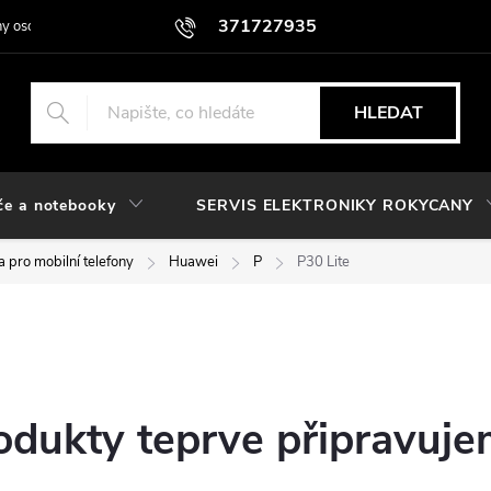
371727935
y osobních údajů
HLEDAT
če a notebooky
SERVIS ELEKTRONIKY ROKYCANY
 pro mobilní telefony
Huawei
P
P30 Lite
odukty teprve připravuje