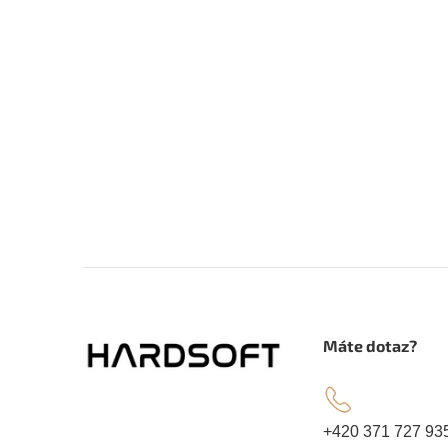
Z
á
.
Máte dotaz?
p
a
+420 371 727 93