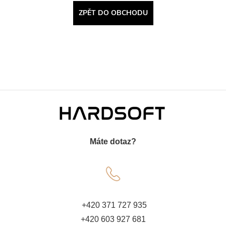
ZPĚT DO OBCHODU
Z
á
Máte dotaz?
p
a
t
+420 371 727 935
+420 603 927 681