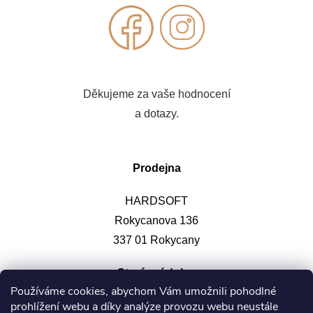
Děkujeme za vaše hodnocení
a dotazy.
Prodejna
HARDSOFT
Rokycanova 136
337 01 Rokycany
Otevírací doba
:
Používáme cookies, abychom Vám umožnili pohodlné
prohlížení webu a díky analýze provozu webu neustále
Po-pá: 9-12, 13-17