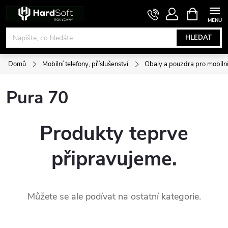
Přejít
NÁKUPNÍ
KOŠÍK
na
obsah
HLEDAT
Domů
Mobilní telefony, příslušenství
Obaly a pouzdra pro mobilní
Pura 70
Produkty teprve
připravujeme.
Můžete se ale podívat na ostatní kategorie.