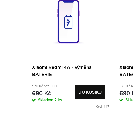
ý
í
p
p
i
r
s
o
p
d
Xiaomi Redmi 4A - výměna
Xiaom
BATERIE
BATE
r
u
570 Kč bez DPH
570 Kč 
o
k
690 Kč
DO KOŠÍKU
690 
Skladem
2 ks
Skl
d
t
Kód:
447
u
ů