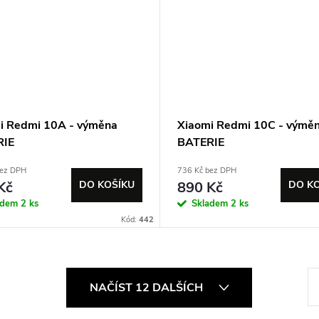
i Redmi 10A - výměna
Xiaomi Redmi 10C - výmě
RIE
BATERIE
bez DPH
736 Kč bez DPH
Kč
DO KOŠÍKU
890 Kč
DO K
adem
2 ks
Skladem
2 ks
Kód:
442
S
NAČÍST 12 DALŠÍCH
t