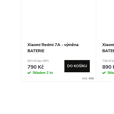
Xiaomi Redmi 7A - výměna
Xiaom
BATERIE
BATE
653 Kč bez DPH
736 Kč 
790 Kč
DO KOŠÍKU
890 
Skladem
2 ks
Skl
Kód:
456
O
v