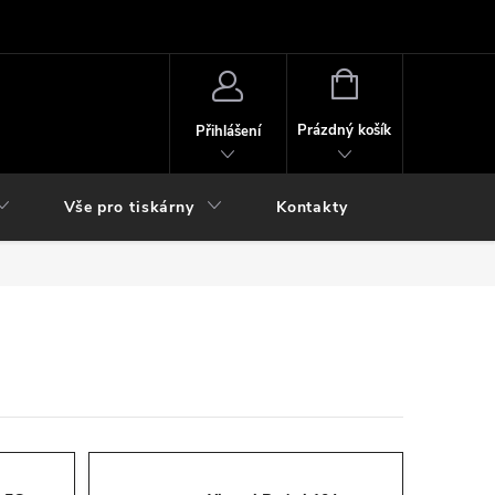
NÁKUPNÍ
KOŠÍK
Prázdný košík
Přihlášení
Vše pro tiskárny
Kontakty