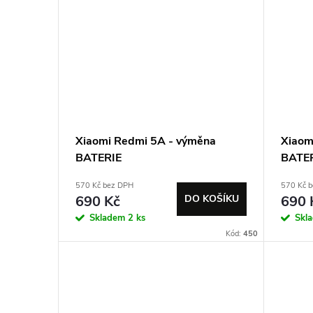
k
t
ů
Xiaomi Redmi 5A - výměna
Xiaom
BATERIE
BATE
570 Kč bez DPH
570 Kč 
690 Kč
DO KOŠÍKU
690 
Skladem
2 ks
Skl
Kód:
450