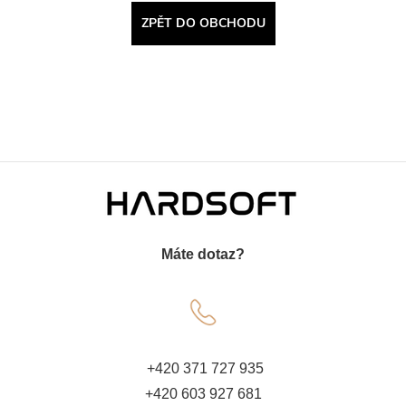
ZPĚT DO OBCHODU
Z
á
Máte dotaz?
p
a
t
+420 371 727 935
+420 603 927 681