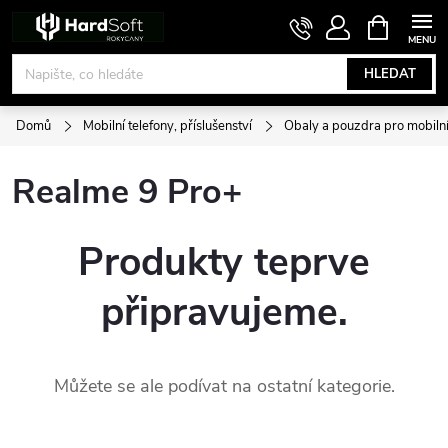
Přejít
NÁKUPNÍ
KOŠÍK
na
obsah
HLEDAT
Domů
Mobilní telefony, příslušenství
Obaly a pouzdra pro mobilní
Realme 9 Pro+
Produkty teprve
připravujeme.
Můžete se ale podívat na ostatní kategorie.