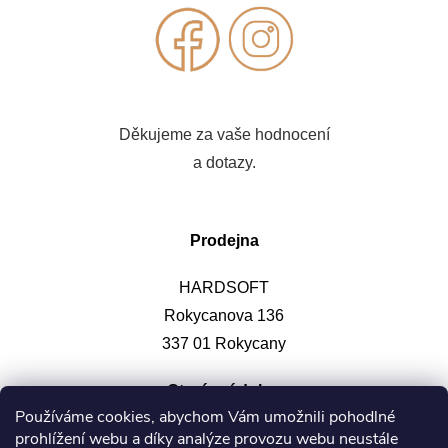
Děkujeme za vaše hodnocení
a dotazy.
Prodejna
HARDSOFT
Rokycanova 136
337 01 Rokycany
Otevírací doba
:
Používáme cookies, abychom Vám umožnili pohodlné
prohlížení webu a díky analýze provozu webu neustále
Po-pá: 9-12, 13-17