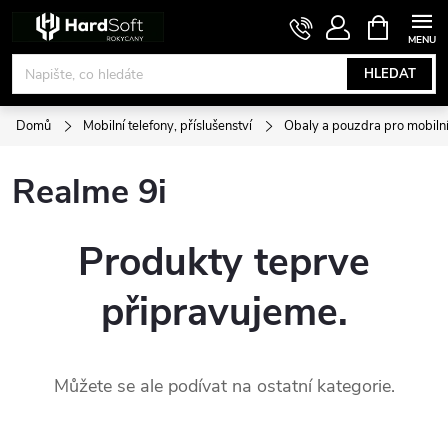
Přejít
NÁKUPNÍ
KOŠÍK
na
obsah
HLEDAT
Domů
Mobilní telefony, příslušenství
Obaly a pouzdra pro mobilní
Realme 9i
Produkty teprve
připravujeme.
Můžete se ale podívat na ostatní kategorie.