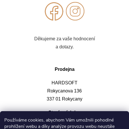
Děkujeme za vaše hodnocení
a dotazy.
Prodejna
HARDSOFT
Rokycanova 136
337 01 Rokycany
Otevírací doba
:
Používáme cookies, abychom Vám umožnili pohodlné
prohlížení webu a díky analýze provozu webu neustále
Po-pá: 9-12, 13-17