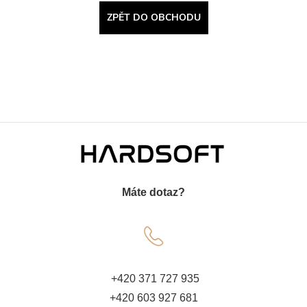
ZPĚT DO OBCHODU
Z
á
Máte dotaz?
p
a
t
+420 371 727 935
+420 603 927 681