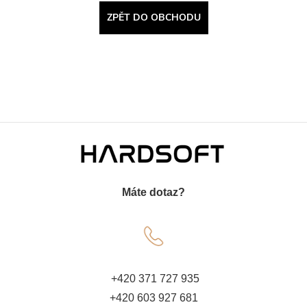
ZPĚT DO OBCHODU
Z
á
Máte dotaz?
p
a
t
+420 371 727 935
+420 603 927 681