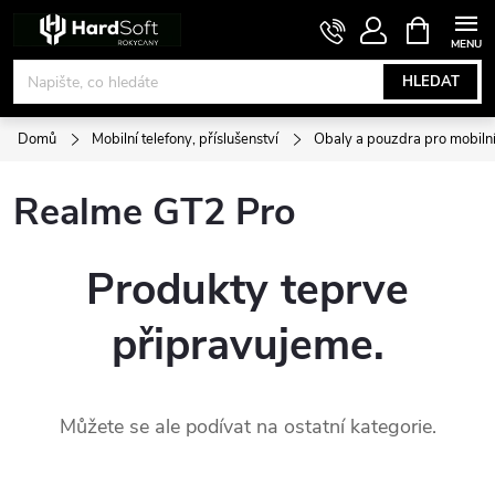
Přejít
NÁKUPNÍ
KOŠÍK
na
obsah
HLEDAT
Domů
Mobilní telefony, příslušenství
Obaly a pouzdra pro mobilní
Realme GT2 Pro
Produkty teprve
připravujeme.
Můžete se ale podívat na ostatní kategorie.