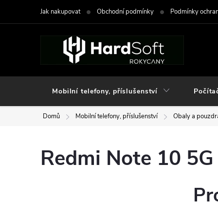
Přejít
Jak nakupovat
Obchodní podmínky
Podmínky ochran
na
obsah
Mobilní telefony, příslušenství
Počíta
Domů
Mobilní telefony, příslušenství
Obaly a pouzdra
Redmi Note 10 5G
Pr