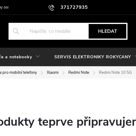
371727935
y osobních údajů
HLEDAT
če a notebooky
SERVIS ELEKTRONIKY ROKYCANY
 pro mobilní telefony
Xiaomi
Redmi Note
Redmi Note 10 5G
odukty teprve připravuje