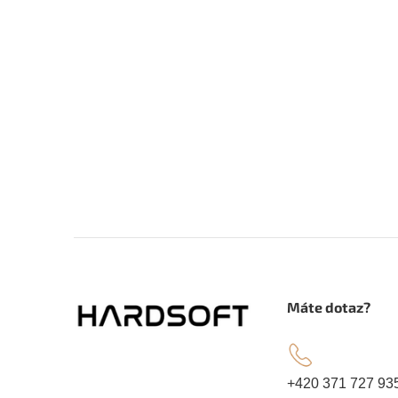
Z
á
.
Máte dotaz?
p
a
+420 371 727 93