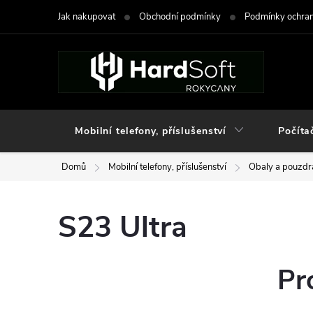
Přejít
Jak nakupovat
Obchodní podmínky
Podmínky ochran
na
obsah
Mobilní telefony, příslušenství
Počíta
Domů
Mobilní telefony, příslušenství
Obaly a pouzdra
S23 Ultra
Pr