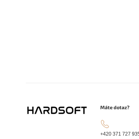
Z
á
.
Máte dotaz?
p
a
+420 371 727 93