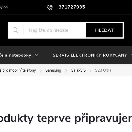
371727935
y osobních údajů
HLEDAT
če a notebooky
SERVIS ELEKTRONIKY ROKYCANY
 pro mobilní telefony
Samsung
Galaxy S
S23 Ultra
odukty teprve připravuje