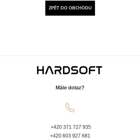
ZPĚT DO OBCHODU
Z
á
Máte dotaz?
p
a
t
+420 371 727 935
+420 603 927 681