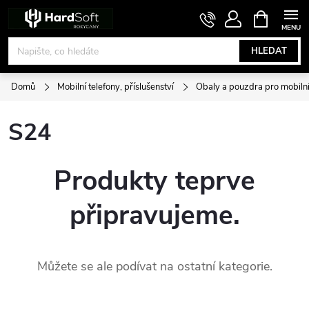
Přejít
NÁKUPNÍ
KOŠÍK
na
obsah
HLEDAT
Domů
Mobilní telefony, příslušenství
Obaly a pouzdra pro mobilní
S24
Produkty teprve
připravujeme.
Můžete se ale podívat na ostatní kategorie.