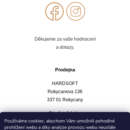
Děkujeme za vaše hodnocení
a dotazy.
Prodejna
HARDSOFT
Rokycanova 136
337 01 Rokycany
Otevírací doba
:
Používáme cookies, abychom Vám umožnili pohodlné
prohlížení webu a díky analýze provozu webu neustále
Po-pá: 9-12, 13-17