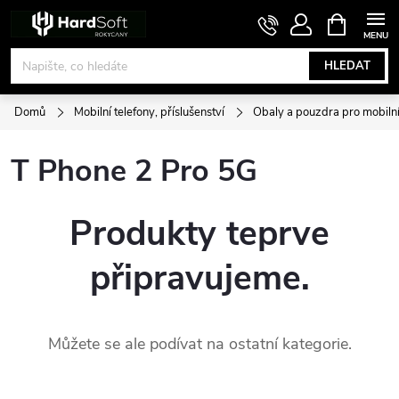
Přejít
NÁKUPNÍ
KOŠÍK
na
obsah
HLEDAT
Domů
Mobilní telefony, příslušenství
Obaly a pouzdra pro mobilní
T Phone 2 Pro 5G
Produkty teprve
připravujeme.
Můžete se ale podívat na ostatní kategorie.