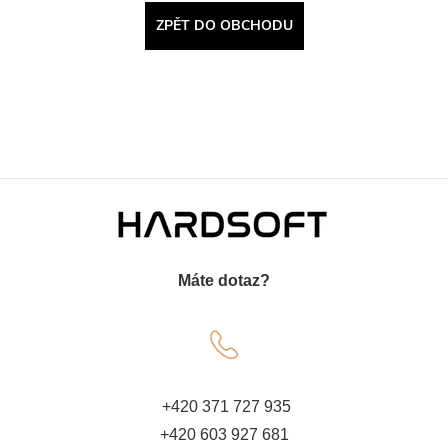
ZPĚT DO OBCHODU
Z
á
Máte dotaz?
p
a
t
+420 371 727 935
+420 603 927 681