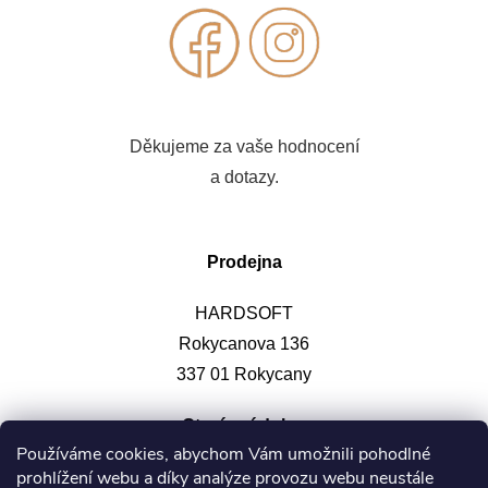
Děkujeme za vaše hodnocení
a dotazy.
Prodejna
HARDSOFT
Rokycanova 136
337 01 Rokycany
Otevírací doba
:
Používáme cookies, abychom Vám umožnili pohodlné
prohlížení webu a díky analýze provozu webu neustále
Po-pá: 9-12, 13-17