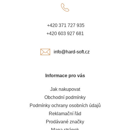
a
t
+420 371 727 935
í
+420 603 927 681
info@hard-soft.cz
Informace pro vás
Jak nakupovat
Obchodní podmínky
Podmínky ochrany osobních údajů
Reklamační řád
Prodávané značky
Mapa stránek