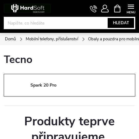
Přejít
NÁKUPNÍ
KOŠÍK
na
obsah
HLEDAT
Domů
Mobilní telefony, příslušenství
Obaly a pouzdra pro mobilní
Tecno
Spark 20 Pro
Produkty teprve
připravujeme.