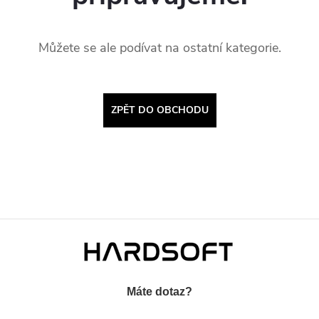
Můžete se ale podívat na ostatní kategorie.
ZPĚT DO OBCHODU
Z
á
Máte dotaz?
p