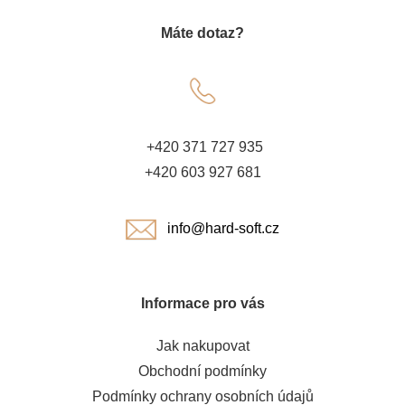
á
Máte dotaz?
p
a
t
+420 371 727 935
í
+420 603 927 681
info@hard-soft.cz
Informace pro vás
Jak nakupovat
Obchodní podmínky
Podmínky ochrany osobních údajů