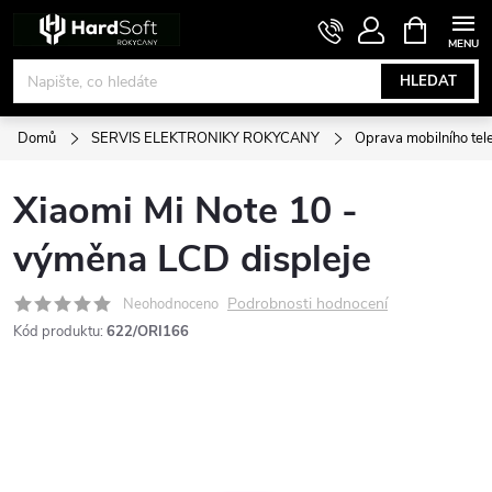
Přejít
NÁKUPNÍ
KOŠÍK
na
obsah
HLEDAT
Domů
SERVIS ELEKTRONIKY ROKYCANY
Oprava mobilního tel
Xiaomi Mi Note 10 -
výměna LCD displeje
Podrobnosti hodnocení
Neohodnoceno
Kód produktu:
622/ORI166