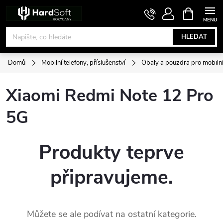
Přejít
NÁKUPNÍ
KOŠÍK
na
obsah
HLEDAT
Domů
Mobilní telefony, příslušenství
Obaly a pouzdra pro mobilní
Xiaomi Redmi Note 12 Pro
5G
Produkty teprve
připravujeme.
Můžete se ale podívat na ostatní kategorie.