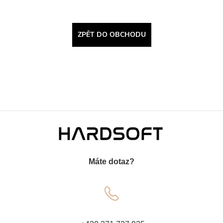
ZPĚT DO OBCHODU
Z
á
Máte dotaz?
p
a
t