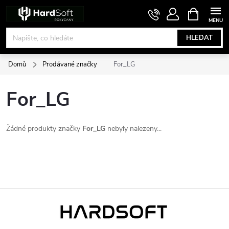
Přejít
NÁKUPNÍ
KOŠÍK
na
obsah
HLEDAT
Domů
Prodávané značky
For_LG
For_LG
Žádné produkty značky
For_LG
nebyly nalezeny...
Z
á