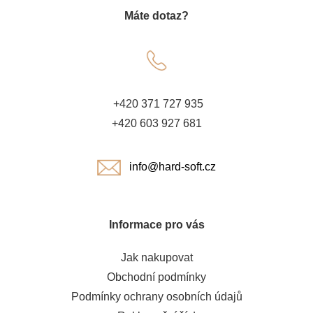
Máte dotaz?
p
a
t
+420 371 727 935
í
+420 603 927 681
info@hard-soft.cz
Informace pro vás
Jak nakupovat
Obchodní podmínky
Podmínky ochrany osobních údajů