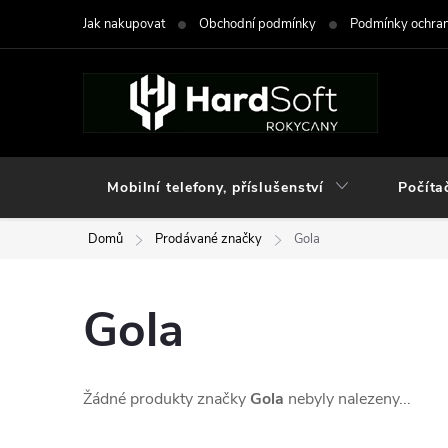
Přejít
Jak nakupovat
Obchodní podmínky
Podmínky ochran
na
obsah
Mobilní telefony, příslušenství
Počíta
Domů
Prodávané značky
Gola
Gola
Žádné produkty značky
Gola
nebyly nalezeny...