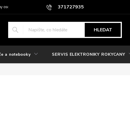
371727935
y osobních údajů
HLEDAT
če a notebooky
SERVIS ELEKTRONIKY ROKYCANY