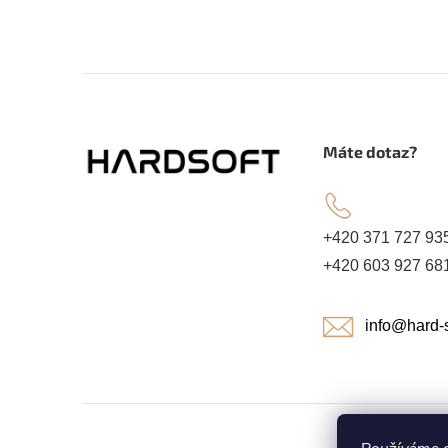
Z
á
.
Máte dotaz?
p
a
+420 371 727 93
+420 603 927 68
t
info@hard-s
í
Copyright 2026
HARDSOFT ROKYCANY
. Všechna práva vyhr