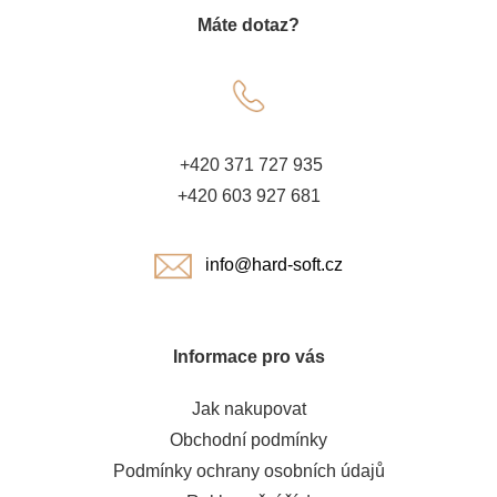
Máte dotaz?
p
a
t
+420 371 727 935
í
+420 603 927 681
info@hard-soft.cz
Informace pro vás
Jak nakupovat
Obchodní podmínky
Podmínky ochrany osobních údajů