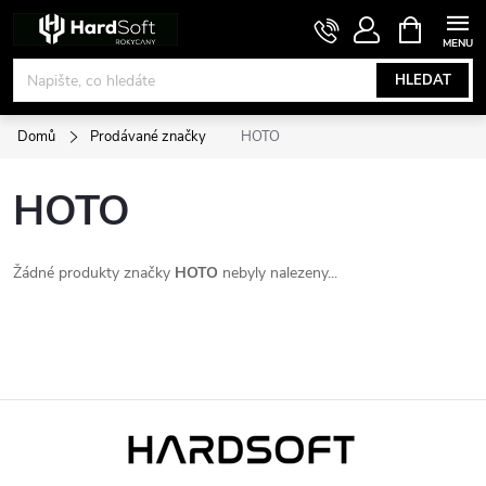
Přejít
NÁKUPNÍ
KOŠÍK
na
obsah
HLEDAT
Domů
Prodávané značky
HOTO
HOTO
Žádné produkty značky
HOTO
nebyly nalezeny...
Z
á