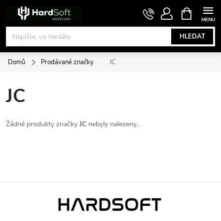
Přejít
NÁKUPNÍ
KOŠÍK
na
obsah
HLEDAT
Domů
Prodávané značky
JC
JC
Žádné produkty značky
JC
nebyly nalezeny...
Z
á