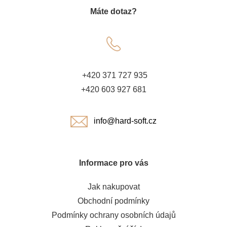
Máte dotaz?
p
a
t
+420 371 727 935
í
+420 603 927 681
info@hard-soft.cz
Informace pro vás
Jak nakupovat
Obchodní podmínky
Podmínky ochrany osobních údajů