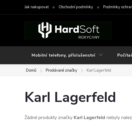
Přejít
Jak nakupovat
Obchodní podmínky
Podmínky ochran
na
obsah
Mobilní telefony, příslušenství
Počíta
Domů
Prodávané značky
Karl Lagerfeld
Karl Lagerfeld
Žádné produkty značky
Karl Lagerfeld
nebyly nalez