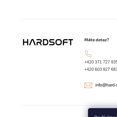
Z
á
.
Máte dotaz?
p
a
+420 371 727 93
+420 603 927 68
t
info@hard-s
í
Copyright 2026
HARDSOFT ROKYCANY
. Všechna práva vyhr