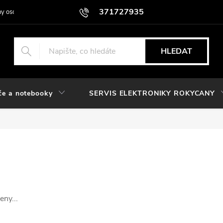
371727935
y osobních údajů
HLEDAT
če a notebooky
SERVIS ELEKTRONIKY ROKYCANY
eny...