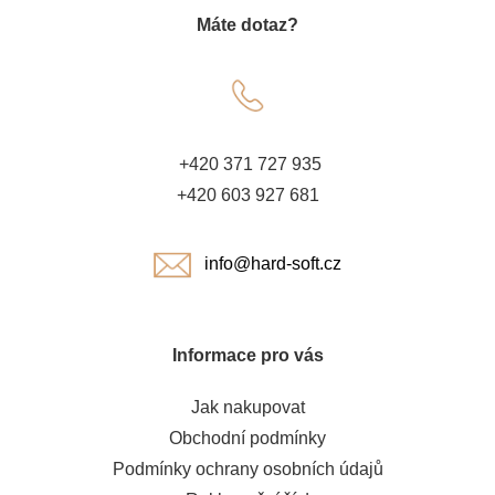
Máte dotaz?
p
a
t
+420 371 727 935
í
+420 603 927 681
info@hard-soft.cz
Informace pro vás
Jak nakupovat
Obchodní podmínky
Podmínky ochrany osobních údajů