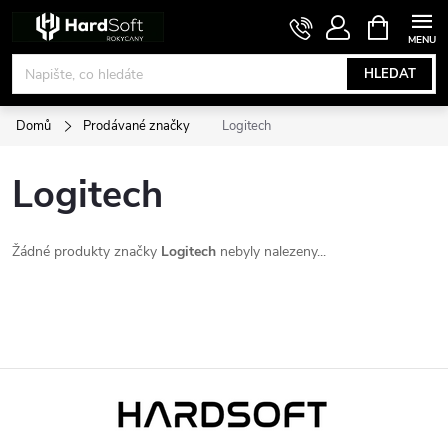
Přejít
NÁKUPNÍ
KOŠÍK
na
obsah
HLEDAT
Domů
Prodávané značky
Logitech
Logitech
Žádné produkty značky
Logitech
nebyly nalezeny...
Z
á