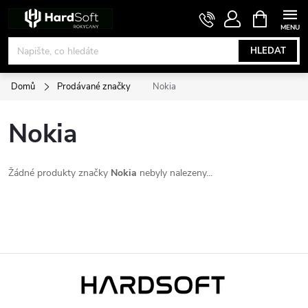
Přejít
NÁKUPNÍ
KOŠÍK
na
obsah
HLEDAT
Domů
Prodávané značky
Nokia
Nokia
Žádné produkty značky
Nokia
nebyly nalezeny...
Z
á