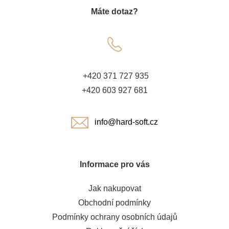
Máte dotaz?
p
a
t
+420 371 727 935
í
+420 603 927 681
info@hard-soft.cz
Informace pro vás
Jak nakupovat
Obchodní podmínky
Podmínky ochrany osobních údajů