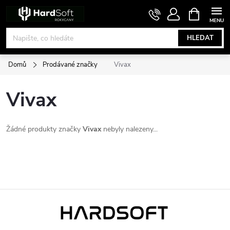
Přejít
NÁKUPNÍ
KOŠÍK
na
obsah
HLEDAT
Domů
Prodávané značky
Vivax
Vivax
Žádné produkty značky
Vivax
nebyly nalezeny...
Z
á