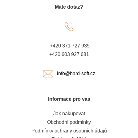
Máte dotaz?
p
a
t
+420 371 727 935
í
+420 603 927 681
info@hard-soft.cz
Informace pro vás
Jak nakupovat
Obchodní podmínky
Podmínky ochrany osobních údajů