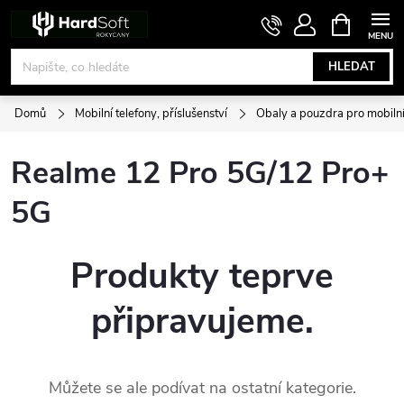
Přejít
NÁKUPNÍ
KOŠÍK
na
obsah
HLEDAT
Domů
Mobilní telefony, příslušenství
Obaly a pouzdra pro mobilní
Realme 12 Pro 5G/12 Pro+
5G
Produkty teprve
připravujeme.
Můžete se ale podívat na ostatní kategorie.