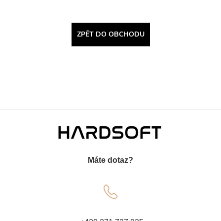
ZPĚT DO OBCHODU
Z
á
Máte dotaz?
p
a
t