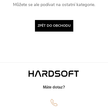
Můžete se ale podívat na ostatní kategorie.
ZPĚT DO OBCHODU
Z
á
Máte dotaz?
p
a