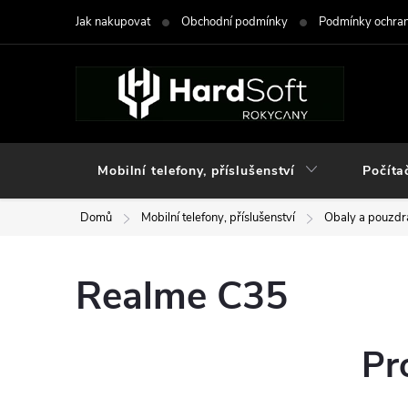
Přejít
Jak nakupovat
Obchodní podmínky
Podmínky ochran
na
obsah
Mobilní telefony, příslušenství
Počíta
Domů
Mobilní telefony, příslušenství
Obaly a pouzdra
Realme C35
Pr