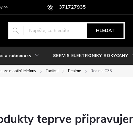
371727935
y osobních údajů
HLEDAT
če a notebooky
SERVIS ELEKTRONIKY ROKYCANY
 pro mobilní telefony
Tactical
Realme
Realme C35
odukty teprve připravuje