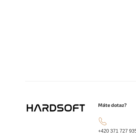
Z
á
.
Máte dotaz?
p
a
+420 371 727 93